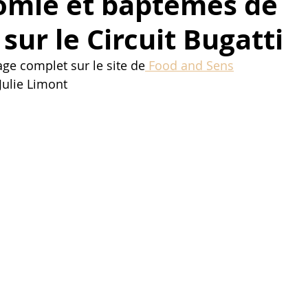
omie et baptêmes de
 sur le Circuit Bugatti
age complet sur le site de
Food and Sens
Julie Limont